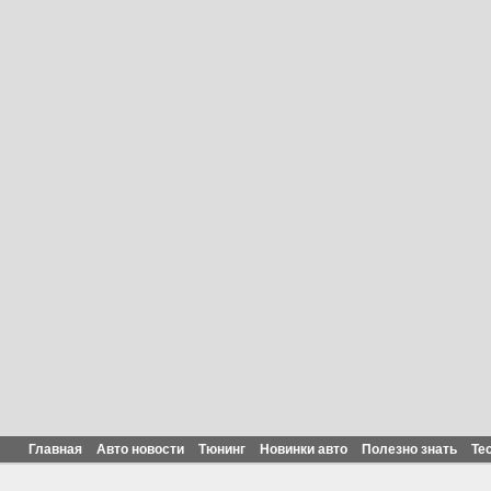
Главная
Авто новости
Тюнинг
Новинки авто
Полезно знать
Те