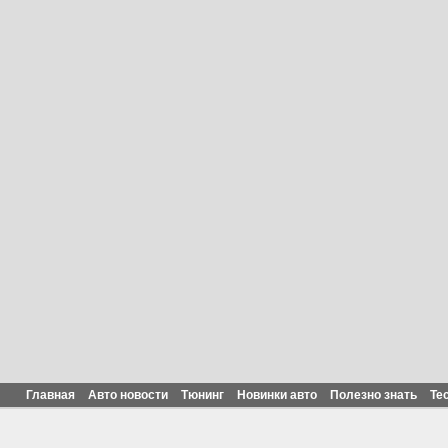
Главная
Авто новости
Тюнинг
Новинки авто
Полезно знать
Те