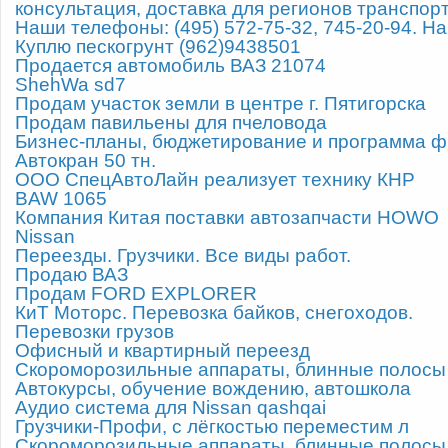
консультация, доставка для регионов транспо
Наши телефоны: (495) 572-75-32, 745-20-94. На
Куплю пескогрунт (962)9438501
Продается автомобиль ВАЗ 21074
ShehWa sd7
Продам участок земли в центре г. Пятигорска
Продам павильены для пчеловода
Бизнес-планы, бюджетирование и программа 
Автокран 50 тн.
ООО СпецАвтоЛайн реализует технику КНР
BAW 1065
Компания Китая поставки автозапчасти HOWO
Nissan
Переезды. Грузчики. Все виды работ.
Продаю ВАЗ
Продам FORD EXPLORER
КиТ Моторс. Перевозка байков, снегоходов.
Перевозки грузов
Офисный и квартирный переезд
Скороморозильные аппараты, блинные полосы
Автокурсы, обучение вождению, автошкола
Аудио система для Nissan qashqai
Грузчики-Профи, с лёгкостью переместим л
Скороморозильные аппараты, блинные полосы