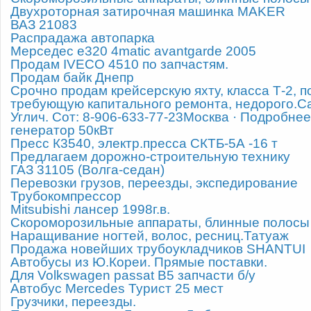
Двухроторная затирочная машинка MAKER
ВАЗ 21083
Распрадажа автопарка
Мерседес e320 4matic avantgarde 2005
Продам IVECO 4510 по запчастям.
Продам байк Днепр
Срочно продам крейсерскую яхту, класса Т-2, по
требующую капитального ремонта, недорого.С
Углич. Сот: 8-906-633-77-23Москва · Подробн
генератор 50кВт
Пресс К3540, электр.пресса СКТБ-5А -16 т
Предлагаем дорожно-строительную технику
ГАЗ 31105 (Волга-седан)
Перевозки грузов, переезды, экспедирование
Трубокомпрессор
Mitsubishi лансер 1998г.в.
Скороморозильные аппараты, блинные полосы
Наращивание ногтей, волос, ресниц.Татуаж
Продажа новейших трубоукладчиков SHANTUI
Автобусы из Ю.Кореи. Прямые поставки.
Для Volkswagen passat В5 запчасти б/у
Автобус Mercedes Турист 25 мест
Грузчики, переезды.