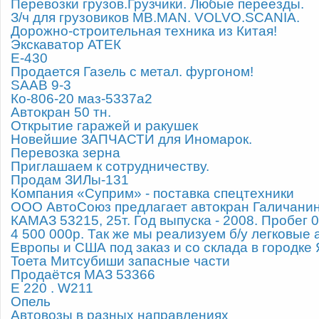
Перевозки грузов.Грузчики. Любые переезды.
З/ч для грузовиков MB.MAN. VOLVO.SCANIA.
Дорожно-строительная техника из Китая!
Экскаватор АТЕК
Е-430
Продается Газель с метал. фургоном!
SAAB 9-3
Ко-806-20 маз-5337а2
Автокран 50 тн.
Открытие гаражей и ракушек
Новейшие ЗАПЧАСТИ для Иномарок.
Перевозка зерна
Приглашаем к сотрудничеству.
Продам ЗИЛы-131
Компания «Суприм» - поставка спецтехники
ООО АвтоСоюз предлагает автокран Галичанин
КАМАЗ 53215, 25т. Год выпуска - 2008. Пробег 0
4 500 000р. Так же мы реализуем б/у легковые 
Европы и США под заказ и со склада в городке
Тоета Митсубиши запасные части
Продаётся МАЗ 53366
E 220 . W211
Опель
Автовозы в разных направлениях