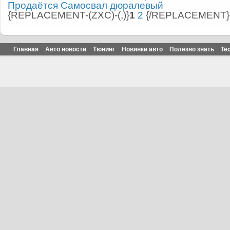
Продаётся Самосвал дюралевый
{REPLACEMENT-(ZXC)-(,)}
1
2
{/REPLACEMENT}
Главная
Авто новости
Тюнинг
Новинки авто
Полезно знать
Те