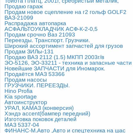
Тойота Платц, 2001г, сребристый металик,
Продаю гараж
Продам новое сцепление на г2 гольф GOLF2
ВАЗ-21099
Распрадажа автопарка
АСФАЛЬТОУКЛАДЧИК АСФ-К-2-0,5
Продам срочно Ваз 21093
Переезды. Транспорт. Грузчики.
Широкий ассортимент запчастей для грузов
Продам ЗИЛы-131
Продаю ВАЗ 2112 (1.5) МКПП 2003г/в
ЭО-5126, ЭО-33211 - техника и запасные части
Новейшие ЗАПЧАСТИ для Иномарок.
Продаётся МАЗ 53366
Продам насосы
ГРУЗЧИКИ. ПЕРЕЕЗДЫ.
Hino Profia
Kia sportage
Автоинструктор
УРАЛ, КАМАЗ (конверсия)
Хэндэ accent(бампер передний)
Изготовка поковок деталей
МАЗ 5337-04
ФИНАНС-М.Авто ,Авто и спецтехника на шас