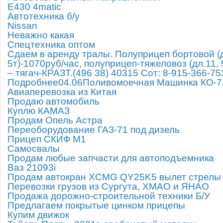
Е430 4matic
Автотехника б/у
Nissan
Неважно какая
Спецтехника оптом
Сдаем в аренду тралы. Полуприцеп бортовой (дл
5т)-1070руб/час, полуприцеп-тяжеловоз (дл.11, 
– тягач-КРАЗТ.(496 38) 40315 Сот: 8-915-366-7
Подробнее04.06Поливомоечная Машинка КО-7
Авиаперевозка из Китая
Продаю автомобиль
Куплю КАМАЗ
Продам Опель Астра
Переоборудование ГАЗ-71 под дизель
Прицеп СКИФ М1
Самосвалы
Продам любые запчасти для автоподъемника
Ваз 21093i
Продам автокран XCMG QY25K5 вылет стрелы 
Перевозки грузов из Сургута, ХМАО и ЯНАО
Продажа дорожно-строительной техники Б/У
Предлагаем покрытые цинком прицепы
Купим движок