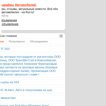
ст-драйвы Автомобилей.
оры, отзывы, актуальные новости. Всё обо
х автомобилях - на Rul.ru!
.rul.ru
 объявления
ь объявление
мое главное
нее
Популярное
Обсуждаемое
 ТГ-503
ры, которые пострадали от рук конторы ООО
ениц, ООО ТрансМетСиб в Новосибирске,
ек представлялся Алексеем Черепановым
вал запчасти на грузовые вагоны (боковые
 надрессорные балки). Организация ООО
рМ просит связаться с нами т
 шубы на УАЗ
С-М.Авто ,Авто и спецтехника на шас
 эвакуатора
апчасти для Даф,Mан,MEрседес,Неоп..