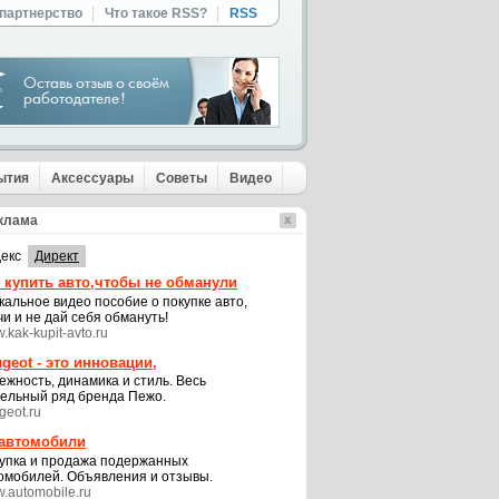
 партнерство
Что такое RSS?
RSS
ытия
Аксессуары
Советы
Видео
клама
екс
Директ
 купить авто,чтобы не обманули
кальное видео пособие о покупке авто,
чи и не дай себя обмануть!
.kak-kupit-avto.ru
geot - это инновации,
ежность, динамика и стиль. Весь
ельный ряд бренда Пежо.
geot.ru
 автомобили
упка и продажа подержанных
омобилей. Объявления и отзывы.
.automobile.ru