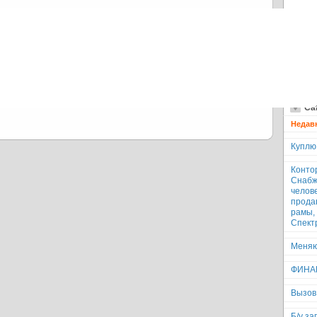
Те
Обз
все
www
Все
Дат
Са
Недав
Куплю
Конто
Снабж
челов
прода
рамы,
Спект
Меняю
ФИНАН
Вызов
Б/у з