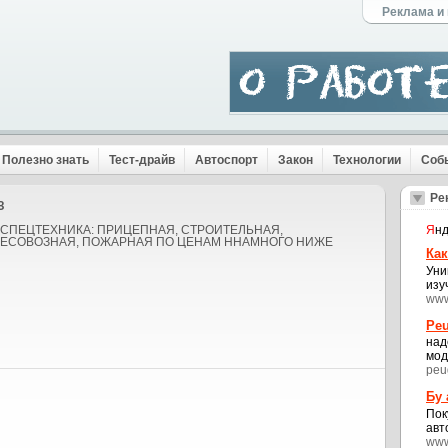
Реклама и
Полезно знать
Тест-драйв
Автоспорт
Закон
Технологии
Соб
Ре
З
ая СПЕЦТЕХНИКА: ПРИЦЕПНАЯ, СТРОИТЕЛЬНАЯ,
Я
нд
ЛЕСОВОЗНАЯ, ПОЖАРНАЯ ПО ЦЕНАМ ННАМНОГО НИЖЕ
Как
Уни
изу
www
Peu
над
мод
peu
Бу
Пок
авт
www