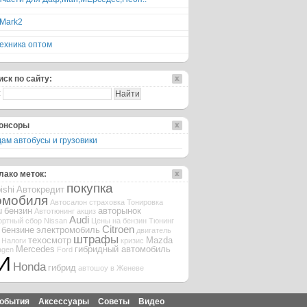
 Mark2
ехника оптом
иск по сайту:
:
онсоры
ам автобусы и грузовики
лако меток:
покупка
ishi
Автокредит
омобиля
Автосалон
страховка
Тонировка
u
бензин
авторынок
Автотюнинг
акциз
Audi
ортный сбор
Nissan
Цены на бензин
Тюнинг
Citroen
 бензине
электромобиль
двигатель
штрафы
техосмотр
Mazda
Налоги
кризис
Mercedes
гибридный автомобиль
agen
Ford
И
Honda
гибрид
автошоу в Женеве
обытия
Аксессуары
Советы
Видео