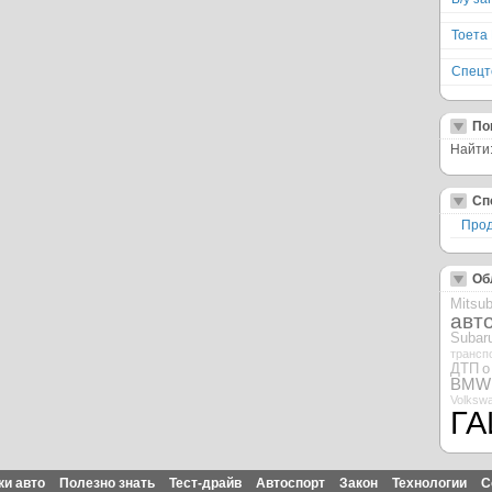
Тоета
Спецт
По
Найти
Сп
Прод
Об
Mitsub
авт
Subar
трансп
ДТП
о
BMW
Volksw
ГА
ки авто
Полезно знать
Тест-драйв
Автоспорт
Закон
Технологии
С