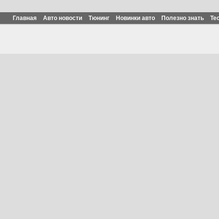
Главная
Авто новости
Тюнинг
Новинки авто
Полезно знать
Те