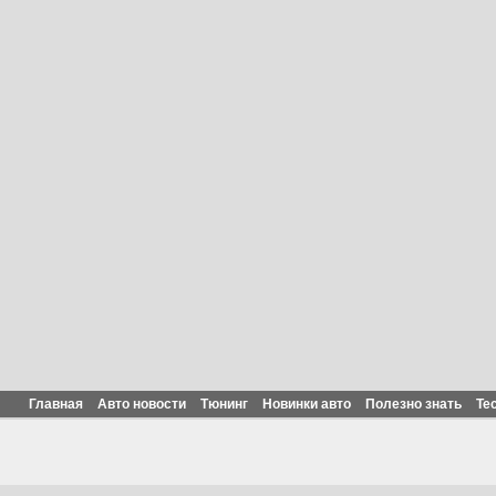
Главная
Авто новости
Тюнинг
Новинки авто
Полезно знать
Те