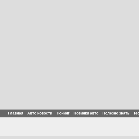
Главная
Авто новости
Тюнинг
Новинки авто
Полезно знать
Те