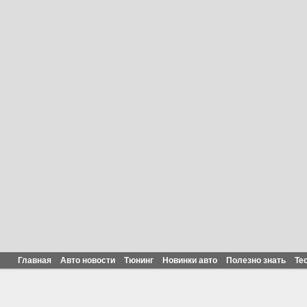
Главная
Авто новости
Тюнинг
Новинки авто
Полезно знать
Те