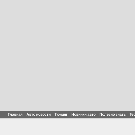
Главная
Авто новости
Тюнинг
Новинки авто
Полезно знать
Те