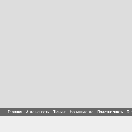
Главная
Авто новости
Тюнинг
Новинки авто
Полезно знать
Те