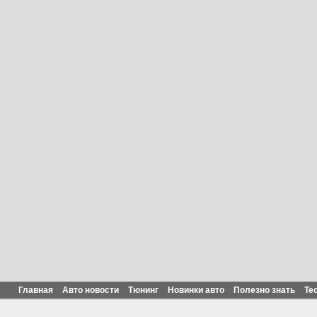
Главная
Авто новости
Тюнинг
Новинки авто
Полезно знать
Те