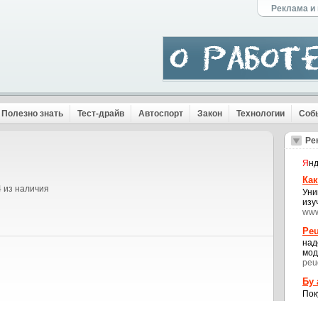
Реклама и
Полезно знать
Тест-драйв
Автоспорт
Закон
Технологии
Соб
Ре
Я
нд
Как
4 из наличия
Уни
изу
www
Peu
над
мод
peu
Бу
Пок
авт
www