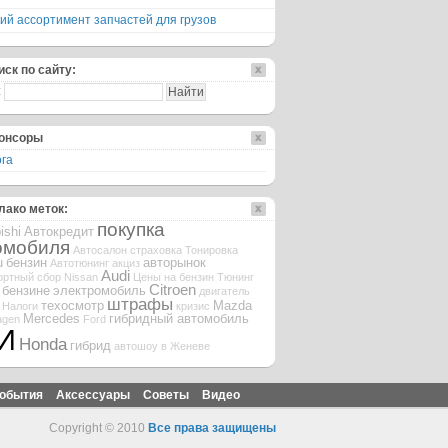
ий ассортимент запчастей для грузов
иск по сайту:
:
онсоры
га
лако меток:
покупка
ishi
Автокредит
омобиля
Автосалон
страховка
Тонировка
u
бензин
авторынок
Автотюнинг
акциз
Audi
ортный сбор
Nissan
Цены на бензин
Тюнинг
Citroen
 бензине
электромобиль
двигатель
штрафы
техосмотр
Mazda
Налоги
кризис
Mercedes
гибридный автомобиль
agen
Ford
И
Honda
гибрид
автошоу в Женеве
обытия
Аксессуары
Советы
Видео
Copyright © 2010
Все права защищены