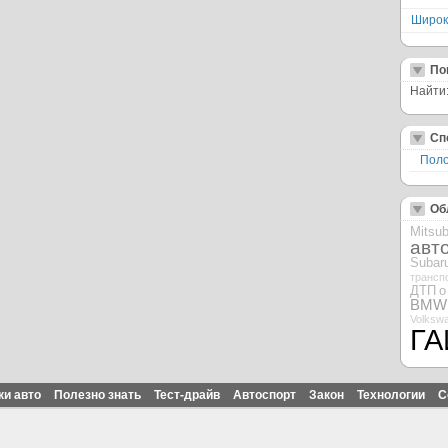
Широк
По
Найти
Сп
Поло
Об
Mitsub
авт
Subar
трансп
ДТП
о
BMW
Volksw
ГА
ки авто
Полезно знать
Тест-драйв
Автоспорт
Закон
Технологии
С