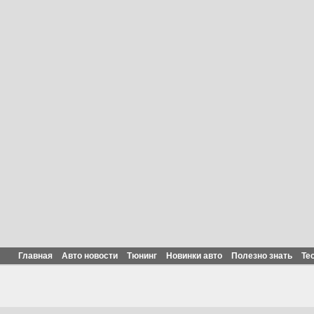
Главная
Авто новости
Тюнинг
Новинки авто
Полезно знать
Те