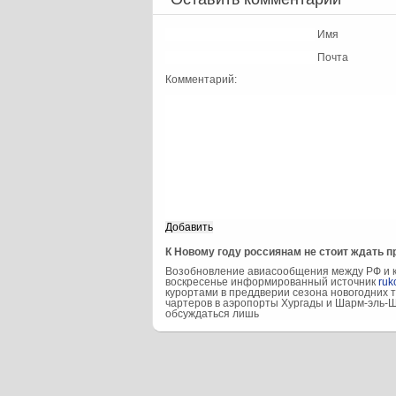
Имя
Почта
Комментарий:
К Новому году россиянам не стоит ждать п
Возобновление авиасообщения между РФ и к
воскресенье информированный источник
ruk
курортами в преддверии сезона новогодних т
чартеров в аэропорты Хургады и Шарм-эль-Ше
обсуждаться лишь