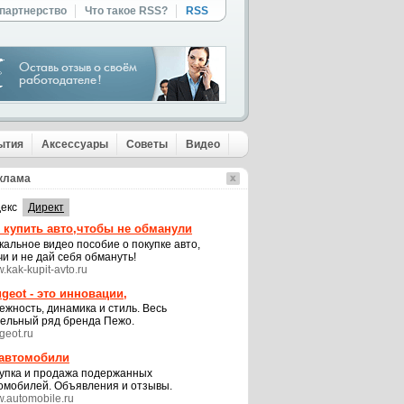
 партнерство
Что такое RSS?
RSS
ытия
Аксессуары
Советы
Видео
клама
екс
Директ
 купить авто,чтобы не обманули
кальное видео пособие о покупке авто,
чи и не дай себя обмануть!
.kak-kupit-avto.ru
geot - это инновации,
ежность, динамика и стиль. Весь
ельный ряд бренда Пежо.
geot.ru
 автомобили
упка и продажа подержанных
омобилей. Объявления и отзывы.
.automobile.ru