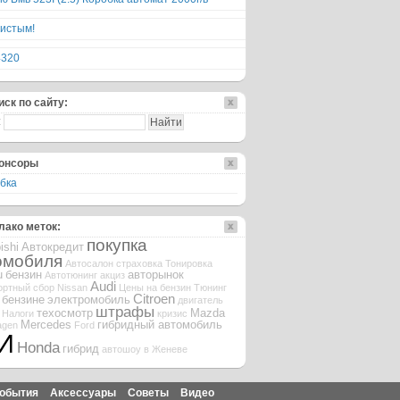
истым!
4320
иск по сайту:
:
онсоры
бка
лако меток:
покупка
ishi
Автокредит
омобиля
Автосалон
страховка
Тонировка
u
бензин
авторынок
Автотюнинг
акциз
Audi
ортный сбор
Nissan
Цены на бензин
Тюнинг
Citroen
 бензине
электромобиль
двигатель
штрафы
техосмотр
Mazda
Налоги
кризис
Mercedes
гибридный автомобиль
agen
Ford
И
Honda
гибрид
автошоу в Женеве
обытия
Аксессуары
Советы
Видео