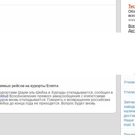
Те
Обз
все
www
Все
Дат
Са
Недав
Помощ
Продам
Утили
рямых рейсов на курорты Египта
Утили
урортами Шарм-эль-Шейха и Хургады откладывается, сообщил в
oblud
Возобновление прямого авиасообщения с египетскими
уров вновь откладывается. Говорить о возвращении российских
Запчас
йха до конца года не приходится. Вопрос будет вновь
завод
наличи
доста
Наши т
mail: 
Продаю