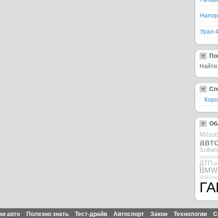
Напор
Урал 
По
Найти
Сп
Коро
Об
Mitsub
авт
Subar
трансп
ДТП
о
BMW
Volksw
ГА
ки авто
Полезно знать
Тест-драйв
Автоспорт
Закон
Технологии
С