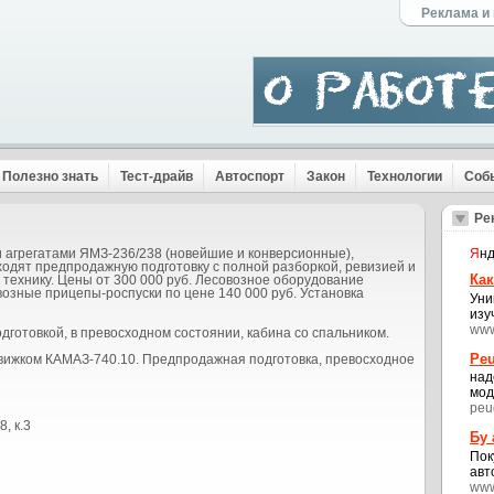
Реклама и
Полезно знать
Тест-драйв
Автоспорт
Закон
Технологии
Соб
Ре
и агрегатами ЯМЗ-236/238 (новейшие и конверсионные),
Я
нд
ходят предпродажную подготовку с полной разборкой, ревизией и
Как
ю технику. Цены от 300 000 руб. Лесовозное оборудование
овозные прицепы-роспуски по цене 140 000 руб. Установка
Уни
изу
www
готовкой, в превосходном состоянии, кабина со спальником.
Peu
движком КАМАЗ-740.10. Предпродажная подготовка, превосходное
над
мод
peu
, к.3
Бу
Пок
авт
www