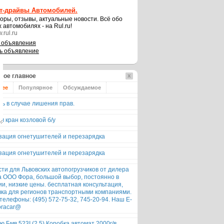
ст-драйвы Автомобилей.
оры, отзывы, актуальные новости. Всё обо
х автомобилях - на Rul.ru!
.rul.ru
 объявления
ь объявление
мое главное
нее
Популярное
Обсуждаемое
ь в случае лишения прав.
 кран козловой б/у
зация огнетушителей и перезарядка
зация огнетушителей и перезарядка
ти для Львовских автопогрузчиков от дилера
а ООО Фора, большой выбор, постоянно в
и, низкие цены. бесплатная консультация,
вка для регионов транспортными компаниями.
елефоны: (495) 572-75-32, 745-20-94. Наш E-
foracar@
 Бмв 523I (2.5) Коробка автомат 2000г/в