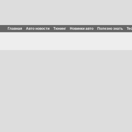
Главная
Авто новости
Тюнинг
Новинки авто
Полезно знать
Те