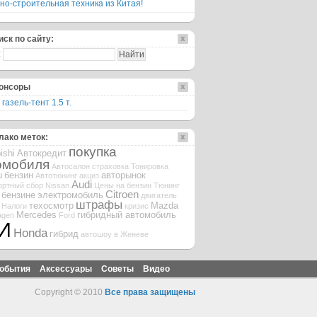
но-строительная техника из Китая!
иск по сайту:
:
онсоры
 газель-тент 1.5 т.
лако меток:
покупка
ishi
Автокредит
омобиля
Автосалон
страховка
Тонировка
u
бензин
авторынок
Автотюнинг
акциз
Audi
ортный сбор
Nissan
Цены на бензин
Тюнинг
Citroen
 бензине
электромобиль
двигатель
штрафы
техосмотр
Mazda
Налоги
кризис
Mercedes
гибридный автомобиль
agen
Ford
И
Honda
гибрид
автошоу в Женеве
обытия
Аксессуары
Советы
Видео
Copyright © 2010
Все права защищены