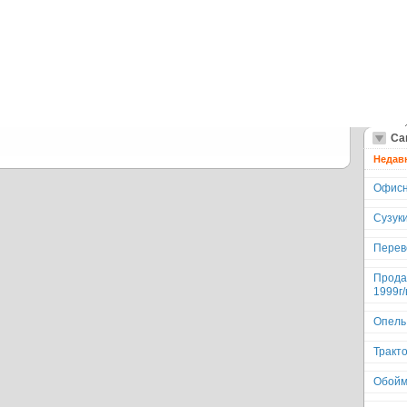
Те
Обз
все
www
Все
Дат
Са
Недав
Офисн
Сузук
Перево
Прода
1999г/
Опель
Тракто
Обойм