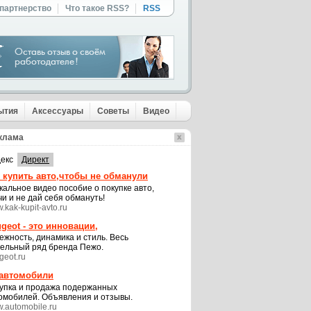
 партнерство
Что такое RSS?
RSS
ытия
Аксессуары
Советы
Видео
клама
екс
Директ
 купить авто,чтобы не обманули
кальное видео пособие о покупке авто,
чи и не дай себя обмануть!
.kak-kupit-avto.ru
geot - это инновации,
ежность, динамика и стиль. Весь
ельный ряд бренда Пежо.
geot.ru
 автомобили
упка и продажа подержанных
омобилей. Объявления и отзывы.
.automobile.ru