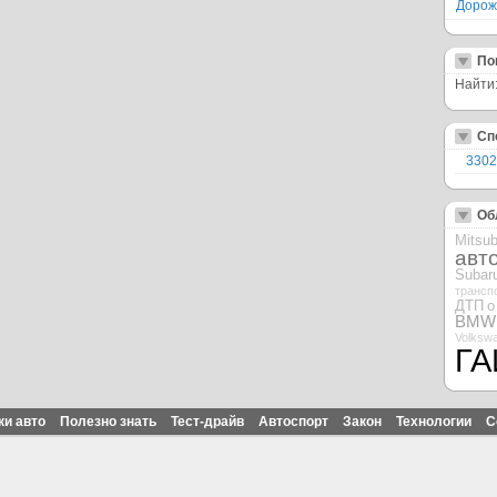
Дорож
По
Найти
Сп
3302
Об
Mitsub
авт
Subar
трансп
ДТП
о
BMW
Volksw
ГА
ки авто
Полезно знать
Тест-драйв
Автоспорт
Закон
Технологии
С