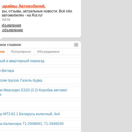
ст-драйвы Автомобилей.
оры, отзывы, актуальные новости. Всё обо
х автомобилях - на Rul.ru!
.rul.ru
 объявления
ь объявление
мое главное
нее
Популярное
Обсуждаемое
ый и квартирный переезд
и-Витара
зки грузов. Газель будка.
ю Мерседес E320 (3.2) Коробка автомат
в
р МТЗ 82.1 Беларусь колесный, 4х4
а балансира 71-2948062, 71-2946030