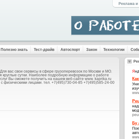
Реклама и
Полезно знать
Тест-драйв
Автоспорт
Закон
Технологии
Соб
Ре
Для вас свои сервисы в сфере грузоперевозок по Москве и МО.
Я
нд
я круглые сутки. Наиболее подробную информацию о работе
Как
услуг Вы сможете получить на нашем веб-сайте www. kaprika.ru
 с физическими лицами. тел. +7(495)730-04-85 +7(495)585-24-00
Уни
изу
www
Peu
над
мод
peu
Бу
Пок
авт
www