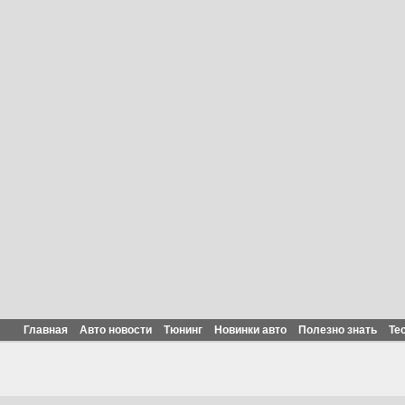
Главная
Авто новости
Тюнинг
Новинки авто
Полезно знать
Те