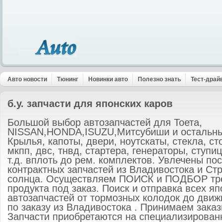
Авто новости
Тюнинг
Новинки авто
Полезно знать
Тест-драй
б.у. запчасти для японских каров
Большой выбор автозапчастей для Тоета,
NISSAN,HONDA,ISUZU,Митсубиши и остальных
Крылья, капоты, двери, ноутскаты, стекла, ст
мкпп, двс, тнвд, стартера, генераторы, ступи
т.д. вплоть до рем. комплектов. Увлечены по
контрактных запчастей из Владивостока и Ст
солнца. Осуществляем ПОИСК и ПОДБОР тре
продукта под заказ. Поиск и отправка всех я
автозапчастей от тормозных колодок до движк
по заказу из Владивостока . Принимаем зака
Запчасти приобретаются на специализирован